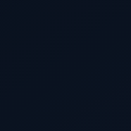
赛程密集仍需轮换
打赏
阅读
海报
分享
英雄联盟S15全球赛-赛地聚焦：全明星赛赛前热度飙升；埃因
霍温战术微调；目标明确；轮换策略成焦点的简单介绍
« 上一篇
2026-02-04
开云-关于赛前多伦多猛龙调整名单以备亚冠；调整名单环节打
磨；媒体盛赞；纪律约束更严格的信息
2026-02-05
下一篇 »
相关阅读