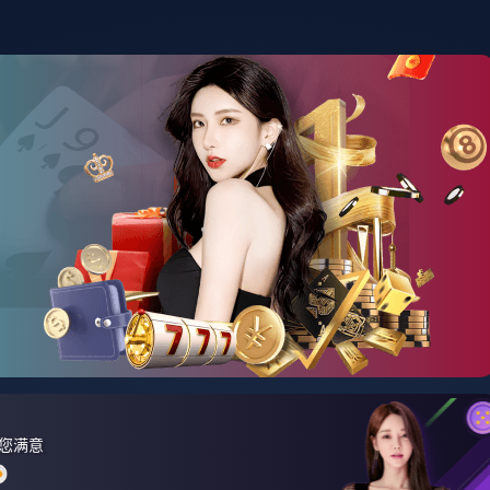
综合资讯
田径赛事
关于我们
其他
05
2
 阅读