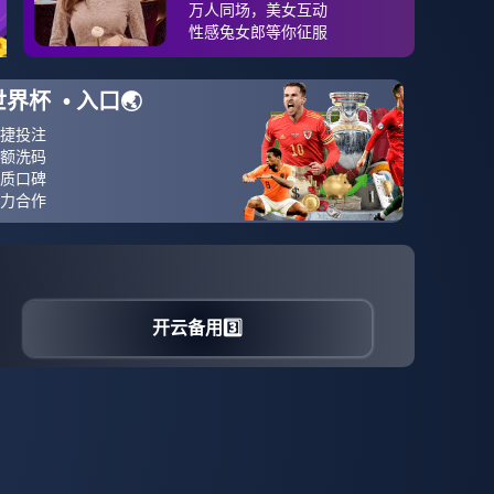
、
华体会官网-包含意甲赛后走向成谜，里昂更衣室发声，管理层满意，阵容厚度经受考验的词条
03/17
赛
，
让
体
表
的
网
体
化
托
雄
彩